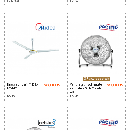
FS40-15QR
FE4-30
Rupture de stock
58,00 €
59,00 €
Brasseur d'air MIDEA
Ventilateur sol haute
FC-140
vélocité PACIFIC FE4-
40
FC-140
FE4-40