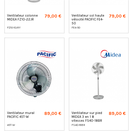
79,00 €
79,00 €
Ventilateur colonne
Ventilateur sol haute
MIDEA FZ10-22JR
vélocité PACIFIC FE4-
50
FZ10-10JRY
FE4-50
89,00 €
89,00 €
Ventilateur mural
Ventilateur sur pied
PACIFIC 45T-W
MIDEA 3 en 1 8
vitesses FS40-18BR
45T-W
FS40-18BR