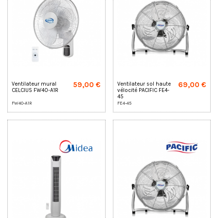
59,00 €
69,00 €
Ventilateur mural
Ventilateur sol haute
CELCIUS FW40-A1R
vélocité PACIFIC FE4-
45
FW40-A1R
FE4-45