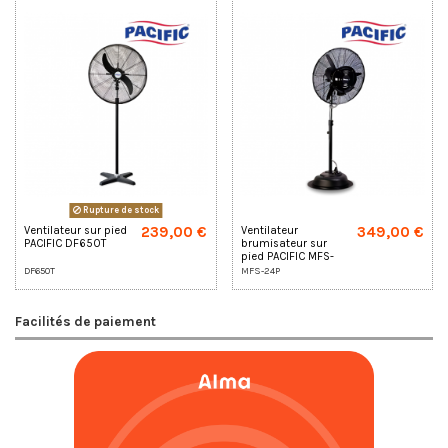
Rupture de stock
239,00 €
349,00 €
Ventilateur sur pied
Ventilateur
PACIFIC DF650T
brumisateur sur
pied PACIFIC MFS-
24P
DF650T
MFS-24P
Facilités de paiement