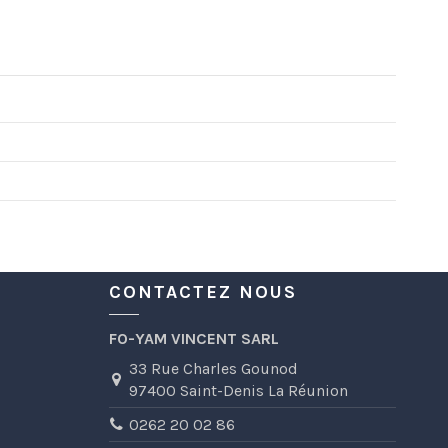
CONTACTEZ NOUS
FO-YAM VINCENT SARL
33 Rue Charles Gounod
97400 Saint-Denis La Réunion
0262 20 02 86