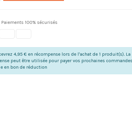
Paiements 100% sécurisés
evrez 4,95 € en récompense lors de l'achat de 1 produit(s). La
nse peut être utilisée pour payer vos prochaines commandes
ie en bon de réduction