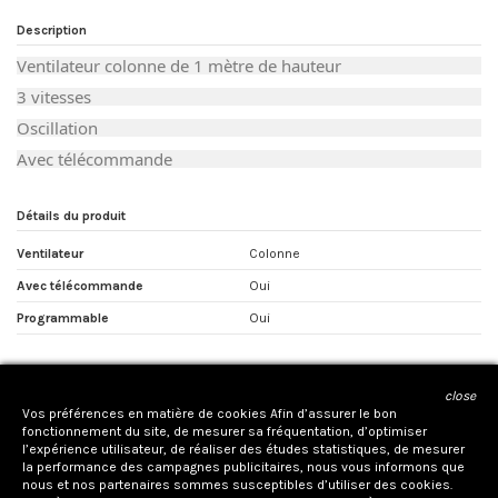
Description
Ventilateur colonne de 1 mètre de hauteur
3 vitesses
Oscillation
Avec télécommande
Détails du produit
Ventilateur
Colonne
Avec télécommande
Oui
Programmable
Oui
close
CONTACTEZ NOUS
Vos préférences en matière de cookies Afin d’assurer le bon
fonctionnement du site, de mesurer sa fréquentation, d’optimiser
l’expérience utilisateur, de réaliser des études statistiques, de mesurer
la performance des campagnes publicitaires, nous vous informons que
nous et nos partenaires sommes susceptibles d’utiliser des cookies.