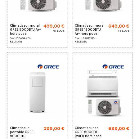
499,00 €
649,00 €
Climatiseur mural
Climatiseur mural
GREE 9000BTU A++
GREE 12000BTU
679,00 €
799,00 €
hors pose
A++ hors pose
GWH09AGAXB-
GWH12AGBXB-
K6DNA1B
K6DNA1A
399,00 €
699,00 €
Climatiseur
Climatiseur sol
portable GREE
GREE 9000BTU
9000BTU
(WIFI) hors pose