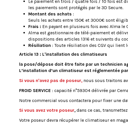
Le paiement en trois / quatre fois / 10 fois est 
les paiements sont protégés par le 3D Secure.
Montant des achats
:
Seuls les achats entre
150€
et
3000€
sont éligib
Frais :
En payant en plusieurs fois avec Alma le C
Alma est gestionnaire de télé-paiement et déliv
dispositions des articles 1316 et suivants du cod
Résiliation
: Toute résiliation des CGV qui lient l
Article 13 : L'installation des climatiseurs
la pose/dépose doit être faite par un technicien a
L’installation d’un climatiseur est réglementée pa
Si vous n'avez pas de poseur,
nous sous traitons av
FROID SERVICE
: capacité n°59304 délivrée par Cema
Notre commercial vous contactera pour fixer une da
Si vous avez votre poseur
,
dans ce cas, transmettez
Votre poseur devra récupérer le climatiseur en maga