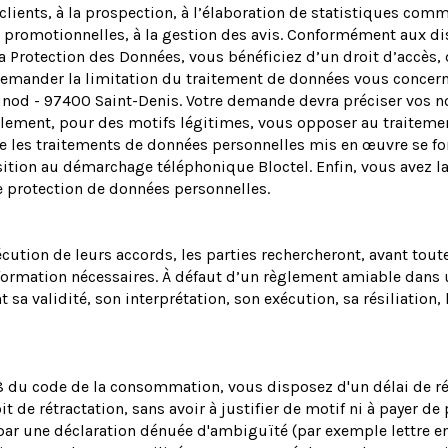
lients, à la prospection, à l’élaboration de statistiques comme
 promotionnelles, à la gestion des avis. Conformément aux dis
a Protection des Données, vous bénéficiez d’un droit d’accès, d
mander la limitation du traitement de données vous concernan
nod - 97400 Saint-Denis. Votre demande devra préciser vos n
alement, pour des motifs légitimes, vous opposer au traiteme
e les traitements de données personnelles mis en œuvre se fo
pposition au démarchage téléphonique Bloctel. Enfin, vous avez 
e protection de données personnelles.
exécution de leurs accords, les parties rechercheront, avant to
formation nécessaires. À défaut d’un règlement amiable dans
t sa validité, son interprétation, son exécution, sa résiliatio
8 du code de la consommation, vous disposez d'un délai de rét
e rétractation, sans avoir à justifier de motif ni à payer de p
 par une déclaration dénuée d'ambiguïté (par exemple lettre env