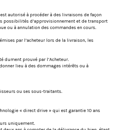
est autorisé à procéder à des livraisons de façon
es possibilités d’approvisionnement et de transport
tenue ou à annulation des commandes en cours.
mises par l’acheteur lors de la livraison, les
été dument prouvé par l’Acheteur.
 donner lieu à des dommages intérêts ou à
isseurs ou ses sous-traitants.
hnologie « direct drive » qui est garantie 10 ans
seurs uniquement.
t deux ans à compter de la délivrance du bien, étant