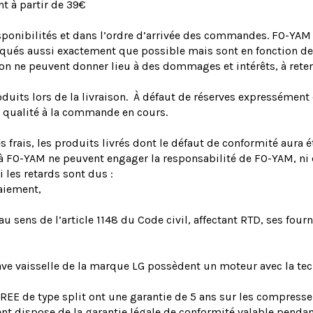
nt à partir de 39€
sponibilités et dans l’ordre d’arrivée des commandes. FO-YAM 
ndiqués aussi exactement que possible mais sont en fonction d
ison ne peuvent donner lieu à des dommages et intérêts, à re
oduits lors de la livraison. À défaut de réserves expressément é
n qualité à la commande en cours.
s frais, les produits livrés dont le défaut de conformité aura 
 à FO-YAM ne peuvent engager la responsabilité de FO-YAM, ni
les retards sont dus :
aiement,
 sens de l’article 1148 du Code civil, affectant RTD, ses fourn
 lave vaisselle de la marque LG possèdent un moteur avec la tec
 GREE de type split ont une garantie de 5 ans sur les compres
t dispose de la garantie légale de conformité valable pendan