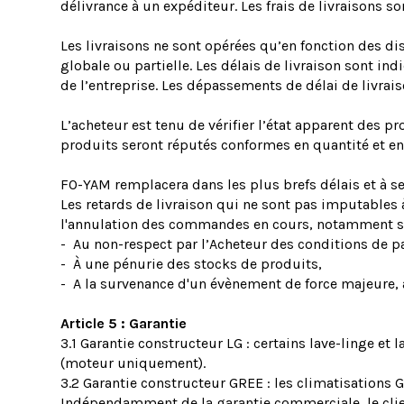
délivrance à un expéditeur. Les frais de livraisons so
Les livraisons ne sont opérées qu’en fonction des di
globale ou partielle. Les délais de livraison sont i
de l’entreprise. Les dépassements de délai de livra
L’acheteur est tenu de vérifier l’état apparent des pr
produits seront réputés conformes en quantité et e
FO-YAM remplacera dans les plus brefs délais et à se
Les retards de livraison qui ne sont pas imputables
l'annulation des commandes en cours, notamment si 
- Au non-respect par l’Acheteur des conditions de p
- À une pénurie des stocks de produits,
- A la survenance d'un évènement de force majeure, au
Article 5 : Garantie
3.1 Garantie constructeur LG : certains lave-linge et
(moteur uniquement).
3.2 Garantie constructeur GREE : les climatisations
Indépendamment de la garantie commerciale, le clien