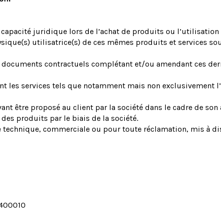
 capacité juridique lors de l’achat de produits ou l’utilisatio
que(s) utilisatrice(s) de ces mêmes produits et services sous
s documents contractuels complétant et/ou amendant ces derni
t les services tels que notamment mais non exclusivement l’in
nt être proposé au client par la société dans le cadre de son a
es produits par le biais de la société.
e technique, commerciale ou pour toute réclamation, mis à disp
4400010