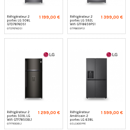
1 199,00 €
1 399,00 €
Réfrigérateur 2
Réfrigérateur 2
portes LG 506L
portes LG 592L
GTD7876DS1
Wifi GTF8659PS1
GTD7876DS1
GTF8659PS1
1 299,00 €
1 599,00 €
Réfrigérateur 2
Réfrigérateur
portes 509L LG
Américain 2
Wifi GTF7850BL1
portes LG 638L
GSLC40EPPE LG
GTF7850BL1
GSLC40EPPE