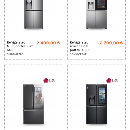
2 499,00 €
2 799,00 €
Réfrigerateur
Réfrigérateur
Multi-portes Slim
Américain 2
506L
portes LG 635L
GML844PZ6F
Instaview Door-
GML844PZ6F
GSXV90PZAE
in-Door
GSXV90PZAE