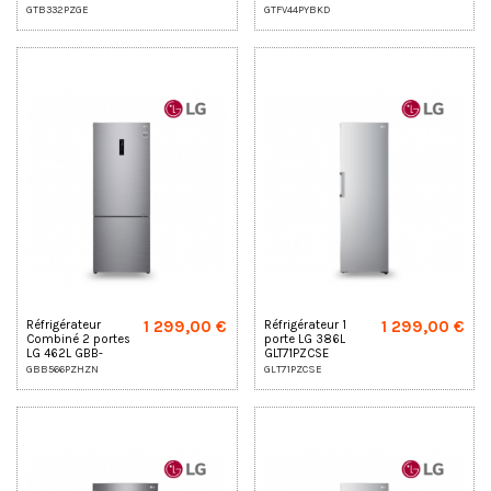
GTB332PZGE
GTFV44PYBKD
1 299,00 €
1 299,00 €
Réfrigérateur
Réfrigérateur 1
Combiné 2 portes
porte LG 386L
LG 462L GBB-
GLT71PZCSE
566PZHZN
GBB566PZHZN
GLT71PZCSE