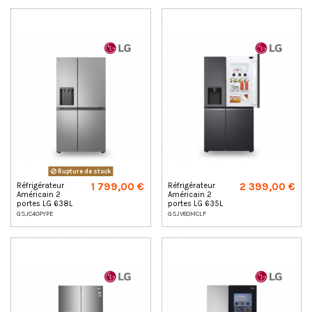
Rupture de stock
1 799,00 €
2 399,00 €
Réfrigérateur
Réfrigérateur
Américain 2
Américain 2
portes LG 638L
portes LG 635L
GSJC40PYPE
Door-in-door
GSJC40PYPE
GSJV80MCLF
GSJV80MCLF