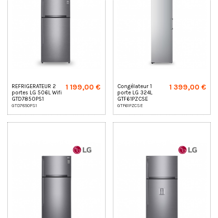
1 199,00 €
1 399,00 €
REFRIGERATEUR 2
Congélateur 1
portes LG 506L Wifi
porte LG 324L
GTD7850PS1
GTF61PZCSE
GTD7850PS1
GTF61PZCSE