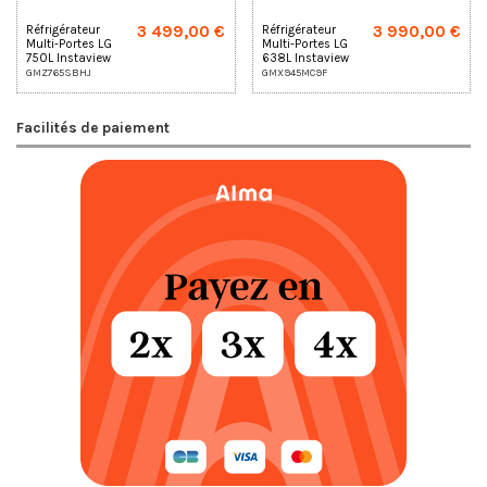
3 499,00 €
3 990,00 €
Réfrigérateur
Réfrigérateur
Multi-Portes LG
Multi-Portes LG
750L Instaview
638L Instaview
GMZ765SBHJ
Door-in-Door
GMZ765SBHJ
GMX945MC9F
GMX945MC9F
Facilités de paiement