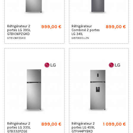
999,00 €
899,00 €
Réfrigérateur 2
Réfrigérateur
portes LG 395L
Combiné 2 portes
GTBV36PZGKD
LG 341L
GBP30DSLZN
GTBV36PZGKD
GBP30DSLZN
899,00 €
1 099,00 €
Réfrigérateur 2
Réfrigérateur 2
portes LG 335L
portes LG 459L
GTB332PZGE
GTFV44PYBKD