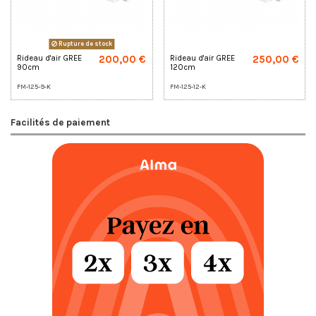
Rupture de stock
200,00 €
250,00 €
Rideau d'air GREE
Rideau d'air GREE
90cm
120cm
FM-125-9-K
FM-125-12-K
Facilités de paiement