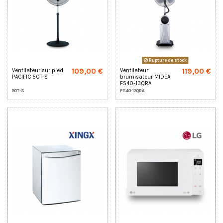
Rupture de stock
109,00 €
119,00 €
Ventilateur sur pied
Ventilateur
PACIFIC 50T-S
brumisateur MIDEA
FS40-13QRA
50T-S
FS40-13QRA