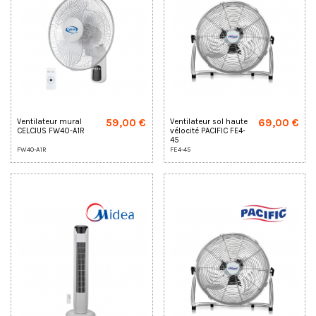
59,00 €
69,00 €
Ventilateur mural
Ventilateur sol haute
CELCIUS FW40-A1R
vélocité PACIFIC FE4-
45
FW40-A1R
FE4-45