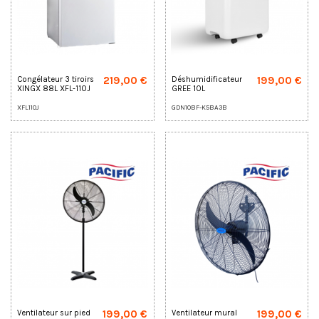
219,00 €
199,00 €
Congélateur 3 tiroirs
Déshumidificateur
XINGX 88L XFL-110J
GREE 10L
XFL110J
GDN10BF-K5BA3B
199,00 €
199,00 €
Ventilateur sur pied
Ventilateur mural