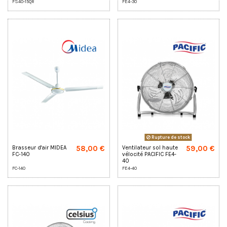
FS40-15QR
FE4-30
Rupture de stock
58,00 €
59,00 €
Brasseur d'air MIDEA
Ventilateur sol haute
FC-140
vélocité PACIFIC FE4-
40
FC-140
FE4-40