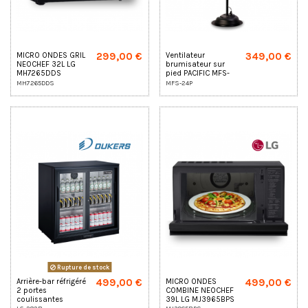
299,00 €
349,00 €
MICRO ONDES GRIL
Ventilateur
NEOCHEF 32L LG
brumisateur sur
MH7265DDS
pied PACIFIC MFS-
24P
MH7265DDS
MFS-24P
Rupture de stock
499,00 €
499,00 €
Arrière-bar réfrigéré
MICRO ONDES
2 portes
COMBINE NEOCHEF
coulissantes
39L LG MJ3965BPS