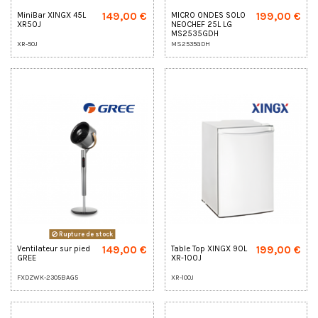
149,00 €
199,00 €
MiniBar XINGX 45L
MICRO ONDES SOLO
XR50J
NEOCHEF 25L LG
MS2535GDH
XR-50J
MS2535GDH
Rupture de stock
149,00 €
199,00 €
Ventilateur sur pied
Table Top XINGX 90L
GREE
XR-100J
FXDZWK-2305BAG5
XR-100J