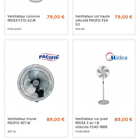
79,00 €
79,00 €
Ventilateur colonne
Ventilateur sol haute
MIDEA FZ10-22JR
vélocité PACIFIC FE4-
50
FZ10-10JRY
FE4-50
89,00 €
89,00 €
Ventilateur mural
Ventilateur sur pied
PACIFIC 45T-W
MIDEA 3 en 1 8
vitesses FS40-18BR
45T-W
FS40-18BR