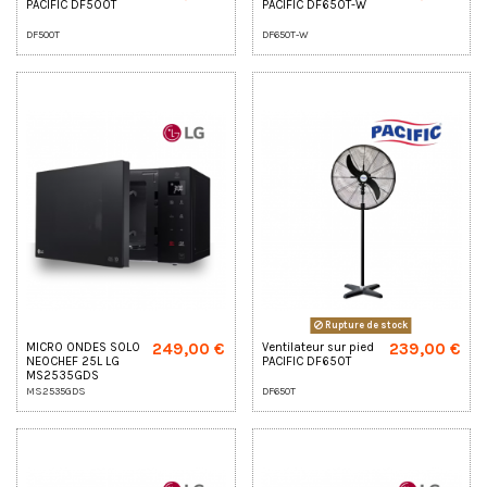
PACIFIC DF500T
PACIFIC DF650T-W
DF500T
DF650T-W
Rupture de stock
249,00 €
239,00 €
MICRO ONDES SOLO
Ventilateur sur pied
NEOCHEF 25L LG
PACIFIC DF650T
MS2535GDS
MS2535GDS
DF650T