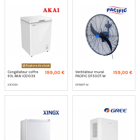
Rupture de stock
199,00 €
159,00 €
Congélateur coffre
Ventilateur mural
93L AKAI ICE103X
PACIFIC DF500T-W
ICE103X
DF500T-W