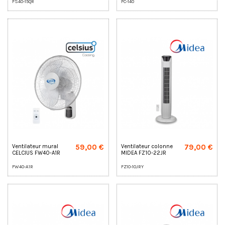
FS40-15QR
FC-140
59,00 €
79,00 €
Ventilateur mural
Ventilateur colonne
CELCIUS FW40-A1R
MIDEA FZ10-22JR
FW40-A1R
FZ10-10JRY