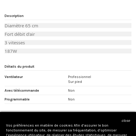
Description
Diamètre 65 cm
Fort débit d'air
3 vitesses
187W
Détails du produit
Ventilateur
Professionnel
Sur pied
Avec télécommande
Non
Programmable
Non
close
CONTACTEZ NOUS
Vos préférences en matière de cookies Afin d’assurer le bon
fonctionnement du site, de mesurer sa fréquentation, d’optimiser
l’expérience utilisateur, de réaliser des études statistiques, de mesurer