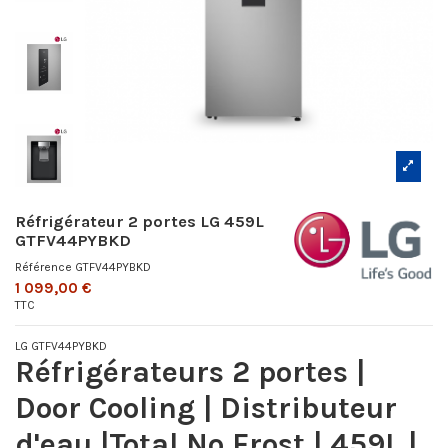
Réfrigérateur 2 portes LG 459L
GTFV44PYBKD
Référence
GTFV44PYBKD
1 099,00 €
TTC
LG GTFV44PYBKD
Réfrigérateurs 2 portes |
Door Cooling | Distributeur
d'eau |Total No Frost | 459L |