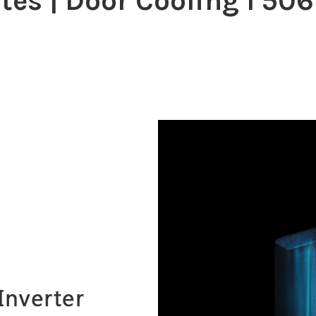
tes | Door Cooling I 506L