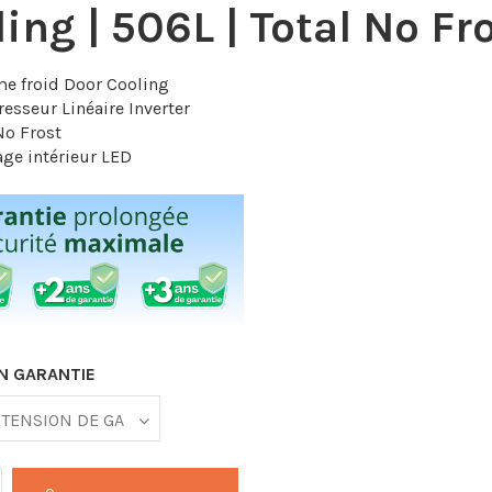
ing | 506L | Total No Fr
e froid Door Cooling
sseur Linéaire Inverter
No Frost
age intérieur LED
N GARANTIE