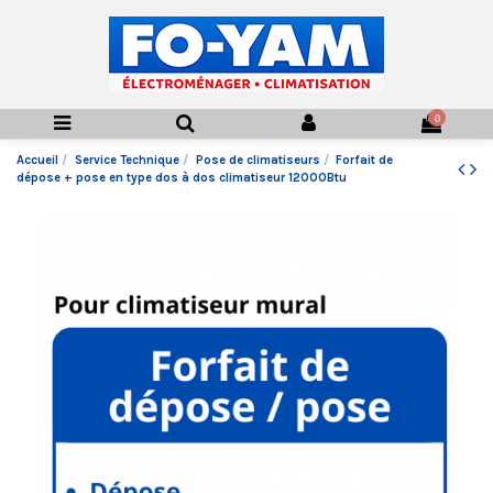
0
Accueil
Service Technique
Pose de climatiseurs
Forfait de
dépose + pose en type dos à dos climatiseur 12000Btu