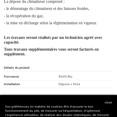
La dépose du climatiseur comprend :
- le démontage du climatiseur et des liaisons froides,
- la récupération du gaz,
- la mise en décharge selon la règlementation en vigueur.
Les travaux seront réalisés par un technicien agréé avec
capacité.
Tous travaux supplémentaires vous seront facturés en
supplément.
Détails du produit
Puissance
9000 Btu
Installation
Dépose + Pose
close
CONTACTEZ NOUS
Vos préférences en matière de cookies Afin d’assurer le bon
fonctionnement du site, de mesurer sa fréquentation, d’optimiser
l’expérience utilisateur, de réaliser des études statistiques, de mesurer