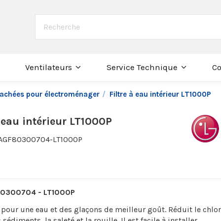
Co
Ventilateurs
Service Technique
étachées pour électroménager
Filtre à eau intérieur LT1000P
à eau intérieur LT1000P
AGF80300704-LT1000P
80300704 - LT1000P
 pour une eau et des glaçons de meilleur goût. Réduit le chlor
sédiments, la saleté et la rouille. Il est facile à installer.