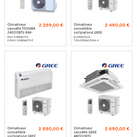
2 299,00 €
2 490,00 €
Climatiseur
Climatiseur
cassette TOSHIBA
convertible
24000BTU RAV-
sol/plafond GREE
SM804UTP-E/RAV-
triphasé
RAV-SM804UTP-
GUD100ZD/A-
E/RAV-SM804ATP-E
T/GUD100W/NhA-X
SM804ATP-E
36000BTU
2 690,00 €
2 690,00 €
Climatiseur
Climatiseur
convertible
cassette GREE
sol/plafond GREE
48000BTU