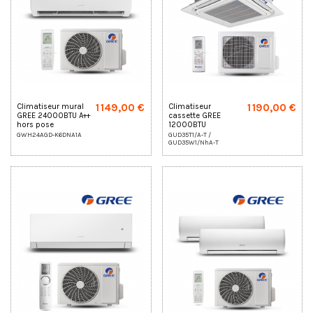
1 149,00 €
1 190,00 €
Climatiseur mural
Climatiseur
GREE 24000BTU A++
cassette GREE
hors pose
12000BTU
monophasé
GWH24AGD-K6DNA1A
GUD35T1/A-T /
GUD35W1/NhA-T