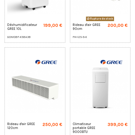
Rupture de stock
199,00 €
200,00 €
Déshumidificateur
Rideau d'air GREE
GREE 10L
90cm
GDN10BF-K5BA3B
FM-125-9-K
250,00 €
399,00 €
Rideau d'air GREE
Climatiseur
120cm
portable GREE
9000BTU