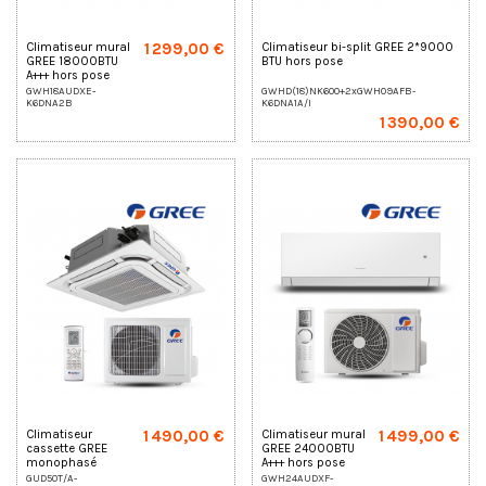
1 299,00 €
Climatiseur mural
Climatiseur bi-split GREE 2*9000
GREE 18000BTU
BTU hors pose
A+++ hors pose
GWH18AUDXE-
GWHD(18)NK6OO+2xGWH09AFB-
K6DNA2B
K6DNA1A/I
1 390,00 €
1 490,00 €
1 499,00 €
Climatiseur
Climatiseur mural
cassette GREE
GREE 24000BTU
monophasé
A+++ hors pose
GUD50T/A-
GWH24AUDXF-