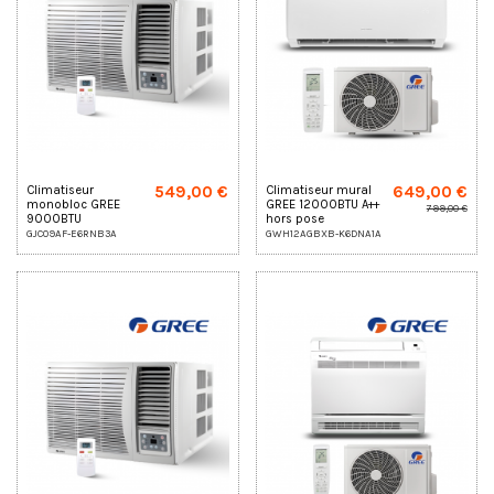
549,00 €
649,00 €
Climatiseur
Climatiseur mural
monobloc GREE
GREE 12000BTU A++
799,00 €
9000BTU
hors pose
GJC09AF-E6RNB3A
GWH12AGBXB-K6DNA1A