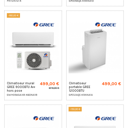
FM-125-12-K
GPC09AQA-K5NNA1D
-180,00 €
499,00 €
499,00 €
Climatiseur mural
Climatiseur
GREE 9000BTU A++
portable GREE
679,00 €
hors pose
12000BTU
GWH09AGAXB-K6DNA1B
GPC12AQC-K5NNA1A
-150,00 €