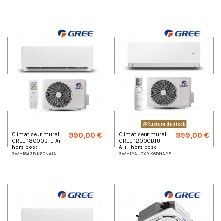
Rupture de stock
990,00 €
999,00 €
Climatiseur mural
Climatiseur mural
GREE 18000BTU A++
GREE 12000BTU
hors pose
A+++ hors pose
GWH18AGD-K6DNA1A
GWH12AUCXD-K6DNA2E