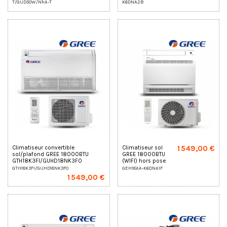
T/GUD50W/NhA-T
K6DNA2B
1 549,00 €
Climatiseur convertible
Climatiseur sol
sol/plafond GREE 18000BTU
GREE 18000BTU
GTH18K3FI/GUHD18NK3FO
(WIFI) hors pose
GTH18K3FI/GUHD18NK3FO
GEH18AA-K6DNA1F
1 549,00 €