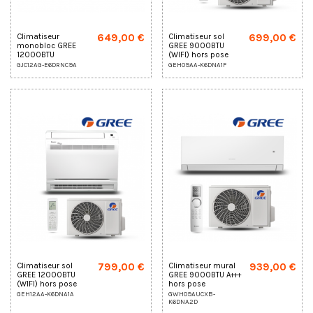
649,00 €
699,00 €
Climatiseur
Climatiseur sol
monobloc GREE
GREE 9000BTU
12000BTU
(WIFI) hors pose
GJC12AG-E6DRNC9A
GEH09AA-K6DNA1F
799,00 €
939,00 €
Climatiseur sol
Climatiseur mural
GREE 12000BTU
GREE 9000BTU A+++
(WIFI) hors pose
hors pose
GEH12AA-K6DNA1A
GWH09AUCXB-
K6DNA2D