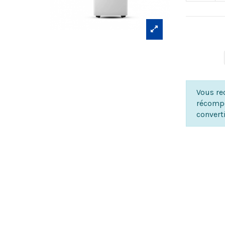
Vous rec
récompe
convert