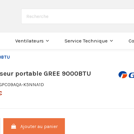
Co
Ventilateurs
Service Technique
00BTU
iseur portable GREE 9000BTU
GPC09AQA-K5NNA1D
€
Ajouter au panier