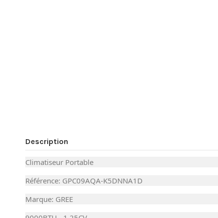
Description
Climatiseur Portable
Référence: GPC09AQA-K5DNNA1D
Marque: GREE
9000BTU - 1.25CV