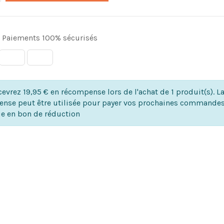
Paiements 100% sécurisés
evrez 19,95 € en récompense lors de l'achat de 1 produit(s). L
nse peut être utilisée pour payer vos prochaines commandes
ie en bon de réduction