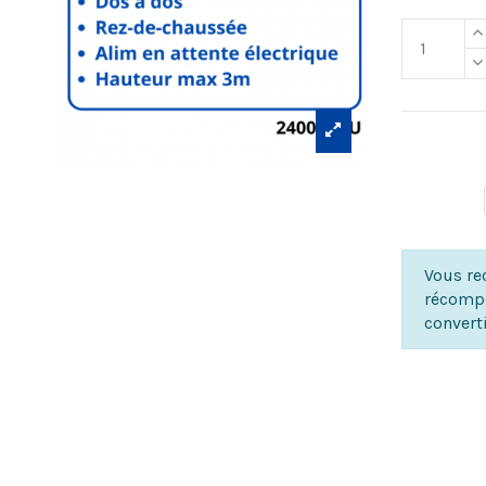
Vous rec
récompe
convert