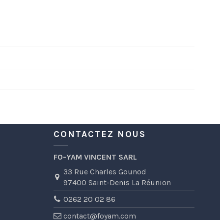
CONTACTEZ NOUS
FO-YAM VINCENT SARL
33 Rue Charles Gounod
97400 Saint-Denis La Réunion
0262 20 02 86
contact@foyam.com