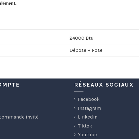
plément.
24000 Btu
Dépose + Pose
OMPTE
RÉSEAUX SOCIAUX
Facebook
Instagram
 commande invité
Linkedin
Tiktok
Youtube