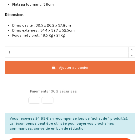
Plateau tournant : 36cm
Dimensions
Dims cavité : 39.5 x 26.2 x 37.8cm
Dims externes : 54.4 x 32.7 x 52.5cm
Poids net / brut : 16.5 Kg / 21 Kg
Ajouter au panier
Paiements 100% sécurisés
Vous recevrez 24,95 € en récompense lors de l'achat de 1 produit(s).
La récompense peut être utilisée pour payer vos prochaines
commandes, convertie en bon de réduction