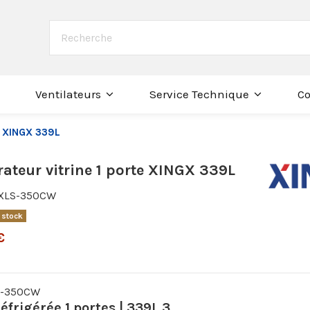
Co
Ventilateurs
Service Technique
te XINGX 339L
rateur vitrine 1 porte XINGX 339L
XLS-350CW
 stock
€
S-350CW
réfrigérée 1 portes | 339L 3