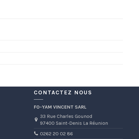
CONTACTEZ NOUS
FO-YAM VINCENT SARL
33 Rue Charles Gounod
97400 Saint-Denis La Réunion
0262 20 02 86