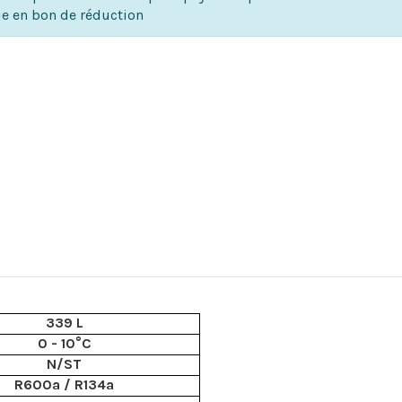
ie en bon de réduction
339 L
0 - 10°C
N/ST
R600a / R134a