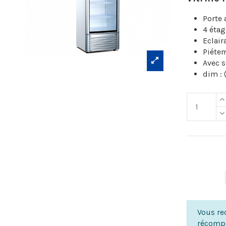
Porte 
4 étag
Eclair
Piétem
Avec s
dim : 
Vous rec
récompe