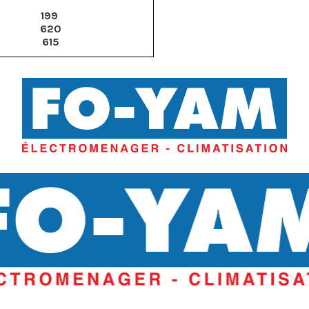
199
620
615