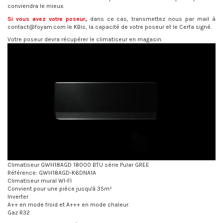
conviendra le mieux.
Si vous avez votre poseur
,
dans ce cas, transmettez nous par mail à
contact@foyam.com le KBis, la capacité de votre poseur et le Cerfa signé.
Votre poseur devra récupérer le climatiseur en magasin.
Climatiseur GWH18AGD 18000 BTU série Pular GREE
Référence: GWH18AGD-K6DNA1A
Climatiseur mural WI-FI
Convient pour une pièce jusqu'à 35m²
Inverter
A++ en mode froid et A+++ en mode chaleur.
Gaz R32