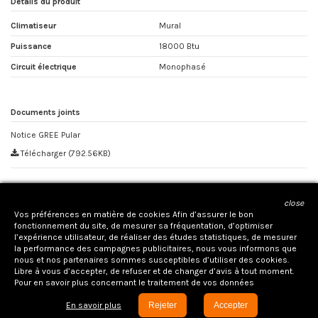
Détails du produit
Climatiseur
Mural
Puissance
18000 Btu
Circuit électrique
Monophasé
Documents joints
Notice GREE Pular
Télécharger (792.56KB)
close
CONTACTEZ NOUS
Vos préférences en matière de cookies Afin d’assurer le bon
fonctionnement du site, de mesurer sa fréquentation, d’optimiser
l’expérience utilisateur, de réaliser des études statistiques, de mesurer
la performance des campagnes publicitaires, nous vous informons que
nous et nos partenaires sommes susceptibles d’utiliser des cookies.
Libre à vous d’accepter, de refuser et de changer d’avis à tout moment.
Pour en savoir plus concernant le traitement de vos données
Votre distributeur des marques
à la
Réuni
on.
En savoir plus
Rejeter
Accepter