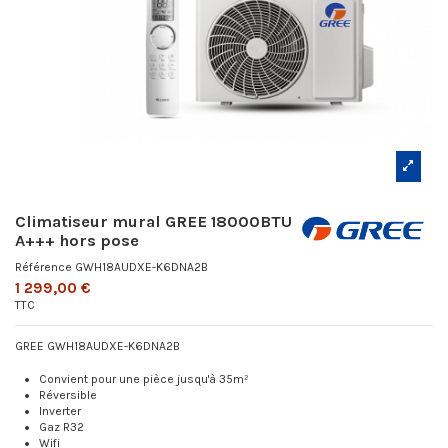
Climatiseur mural GREE 18000BTU
A+++ hors pose
Référence
GWH18AUDXE-K6DNA2B
1 299,00 €
TTC
GREE GWH18AUDXE-K6DNA2B
Convient pour une pièce jusqu'à 35m²
Réversible
Inverter
Gaz R32
Wifi