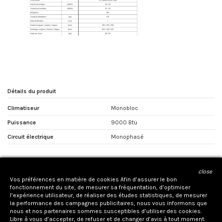
Détails du produit
Climatiseur
Monobloc
Puissance
9000 Btu
Circuit électrique
Monophasé
close
CONTACTEZ NOUS
Vos préférences en matière de cookies Afin d’assurer le bon
fonctionnement du site, de mesurer sa fréquentation, d’optimiser
l’expérience utilisateur, de réaliser des études statistiques, de mesurer
la performance des campagnes publicitaires, nous vous informons que
nous et nos partenaires sommes susceptibles d’utiliser des cookies.
Libre à vous d’accepter, de refuser et de changer d’avis à tout moment.