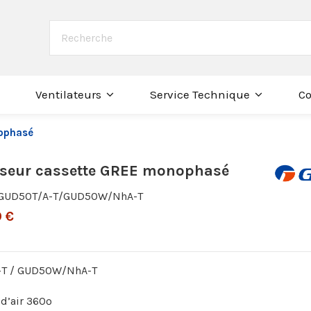
Co
Ventilateurs
Service Technique
nophasé
iseur cassette GREE monophasé
GUD50T/A-T/GUD50W/NhA-T
 €
T / GUD50W/NhA-T
 d’air 360º