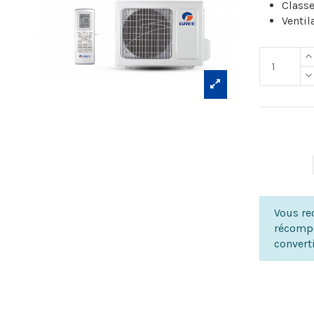
Class
Ventil
Vous rec
récompe
convert