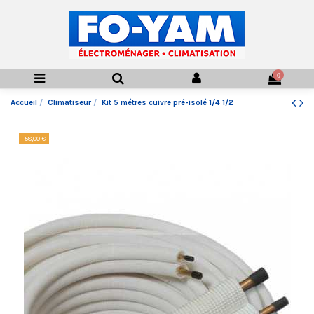
0
Accueil
Climatiseur
Kit 5 métres cuivre pré-isolé 1/4 1/2
-58,00 €